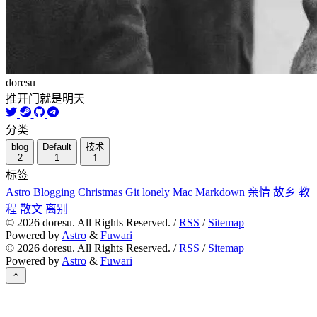
doresu
推开门就是明天
分类
blog
Default
技术
2
1
1
标签
Astro
Blogging
Christmas
Git
lonely
Mac
Markdown
亲情
故乡
教
程
散文
离别
©
2026
doresu. All Rights Reserved. /
RSS
/
Sitemap
Powered by
Astro
&
Fuwari
©
2026
doresu. All Rights Reserved. /
RSS
/
Sitemap
Powered by
Astro
&
Fuwari